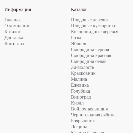
Информация
Каталог
Главная
Плодовые деревья
О компании
Плодовые кустарники
Каталог
Колоновидные деревья
Доставка
Розы
Контакты
Яблоня
Смородина черная
Смородина красная
Смородина белая
Жимолость
Крыжовник
Малина
Ежевика
Голубика
Виноград
Кизил
Войлочная вишня
Черноплодная рябина
Боярышник
Лещина
Калина Садовая