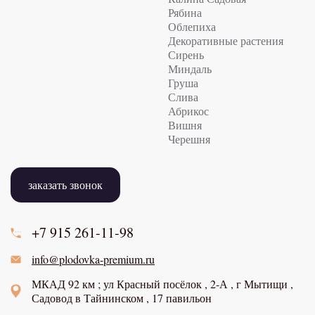
Рябина
Облепиха
Декоративные растения
Сирень
Миндаль
Груша
Слива
Абрикос
Вишня
Черешня
заказать звонок
+7 915
261-11-98
info@plodovka-premium.ru
МКАД 92 км ; ул Красный посёлок , 2-А , г Мытищи ,
Садовод в Тайнинском , 17 павильон