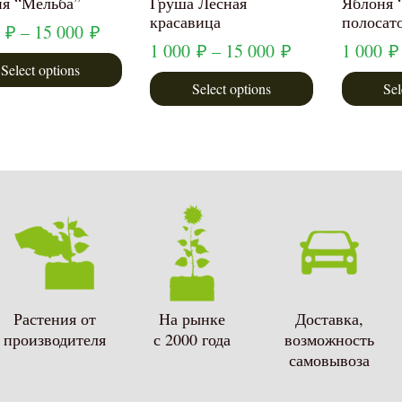
я “Мельба”
Груша Лесная
Яблоня 
красавица
полосат
0
₽
–
15 000
₽
1 000
₽
–
15 000
₽
1 000
₽
Select options
Select options
Sel
Растения от
На рынке
Доставка,
производителя
с 2000 года
возможность
самовывоза