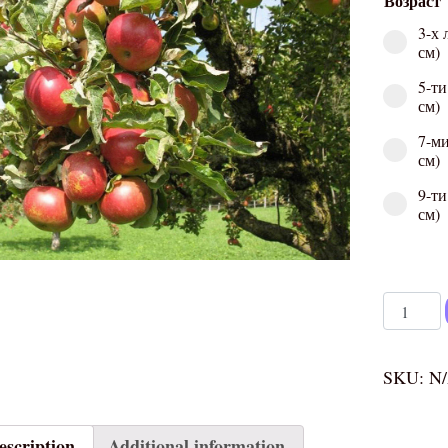
Возраст
3-х 
см)
5-ти
см)
7-ми
см)
9-ти
см)
Яблоня "
SKU:
N
escription
Additional information