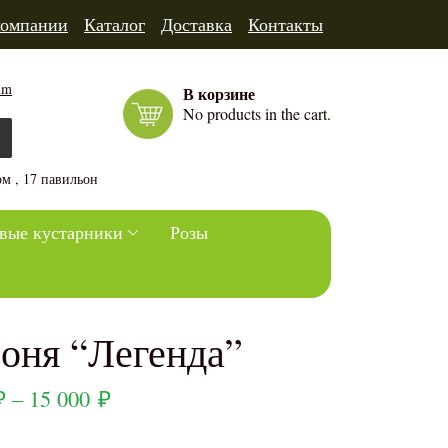
компании
Каталог
Доставка
Контакты
um
В корзине
No products in the cart.
м , 17 павильон
вые кустарники
Розы
оня “Легенда”
₽
–
15 000
₽