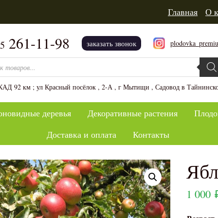
Главная
О 
261-11-98
plodovka_premi
15
заказать звонок
 товаров
АД 92 км ; ул Красный посёлок , 2-А , г Мытищи , Садовод в Тайнинско
оновидные деревья
Декоративные растения
Плодо
Доставка и оплата
Контакты
Ябл
1 000