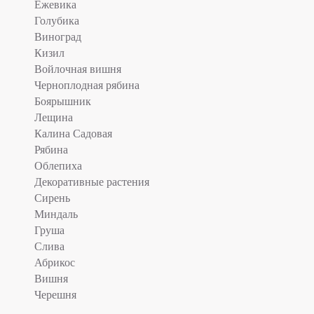
Ежевика
Голубика
Виноград
Кизил
Войлочная вишня
Черноплодная рябина
Боярышник
Лещина
Калина Садовая
Рябина
Облепиха
Декоративные растения
Сирень
Миндаль
Груша
Слива
Абрикос
Вишня
Черешня