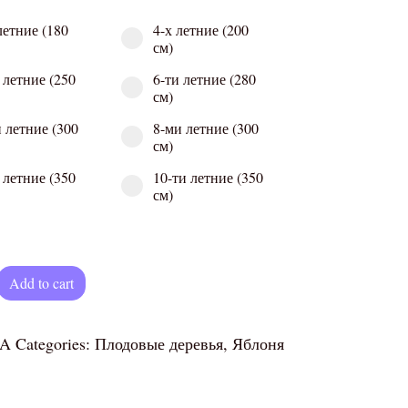
летние (180
4-х летние (200
см)
 летние (250
6-ти летние (280
см)
 летние (300
8-ми летние (300
см)
 летние (350
10-ти летние (350
см)
Легенда" quantity
Add to cart
/A
Categories:
Плодовые деревья
,
Яблоня