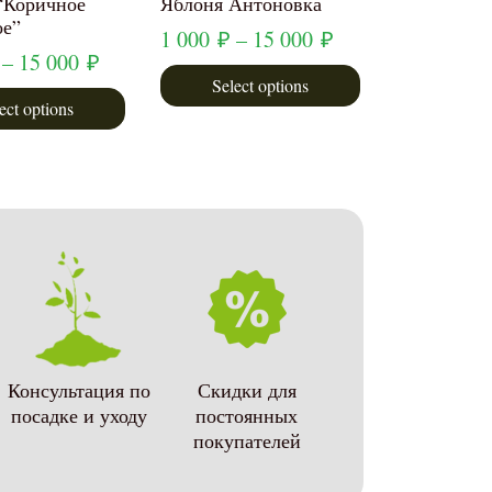
“Коричное
Яблоня Антоновка
ое”
1 000
₽
–
15 000
₽
–
15 000
₽
Select options
ect options
Консультация по
Скидки для
посадке и уходу
постоянных
покупателей