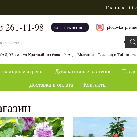
Главная
О 
261-11-98
plodovka_premi
15
заказать звонок
 товаров
АД 92 км ; ул Красный посёлок , 2-А , г Мытищи , Садовод в Тайнинско
оновидные деревья
Декоративные растения
Плодо
Доставка и оплата
Контакты
газин