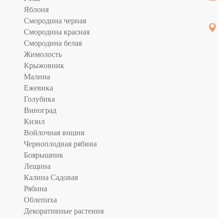
Яблоня
Смородина черная
Смородина красная
Смородина белая
Жимолость
Крыжовник
Малина
Ежевика
Голубика
Виноград
Кизил
Войлочная вишня
Черноплодная рябина
Боярышник
Лещина
Калина Садовая
Рябина
Облепиха
Декоративные растения