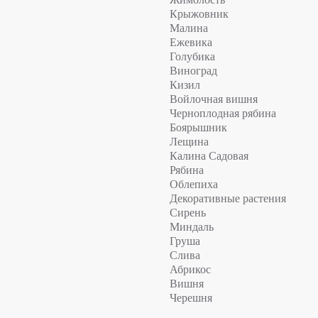
Крыжовник
Малина
Ежевика
Голубика
Виноград
Кизил
Войлочная вишня
Черноплодная рябина
Боярышник
Лещина
Калина Садовая
Рябина
Облепиха
Декоративные растения
Сирень
Миндаль
Груша
Слива
Абрикос
Вишня
Черешня