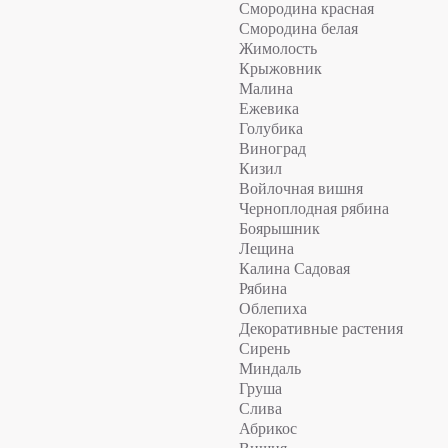
Смородина красная
Смородина белая
Жимолость
Крыжовник
Малина
Ежевика
Голубика
Виноград
Кизил
Войлочная вишня
Черноплодная рябина
Боярышник
Лещина
Калина Садовая
Рябина
Облепиха
Декоративные растения
Сирень
Миндаль
Груша
Слива
Абрикос
Вишня