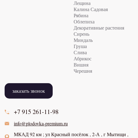
Лещина
Калина Садовая
Рябина
Облепиха
Декоративные растения
Сирень
Миндаль
Груша
Слива
Абрикос
Вишня
Черешня
заказать звонок
+7 915
261-11-98
info@plodovka-premium.ru
МКАД 92 км ; ул Красный посёлок , 2-А , г Мытищи ,