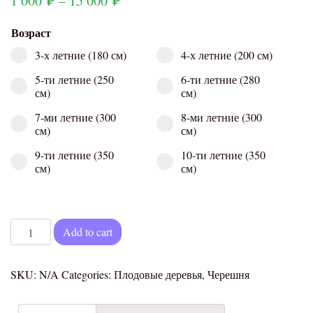
1 000
₽
–
15 000
₽
Возраст
3-х летние (180 см)
4-х летние (200 см)
5-ти летние (250
6-ти летние (280
см)
см)
7-ми летние (300
8-ми летние (300
см)
см)
9-ти летние (350
10-ти летние (350
см)
см)
Черешня Брянская розовая quantity
Add to cart
SKU:
N/A
Categories:
Плодовые деревья
,
Черешня