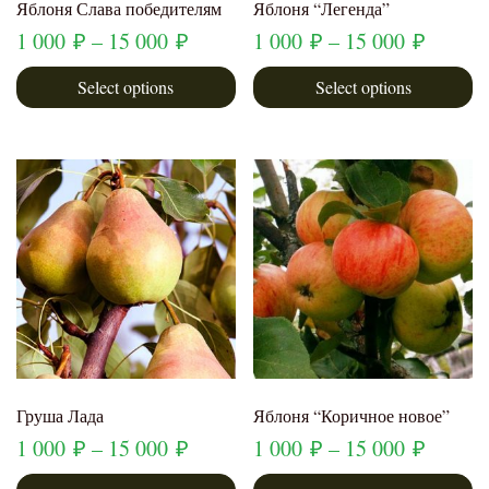
Яблоня Слава победителям
Яблоня “Легенда”
1 000
₽
–
15 000
₽
1 000
₽
–
15 000
₽
Select options
Select options
Груша Лада
Яблоня “Коричное новое”
1 000
₽
–
15 000
₽
1 000
₽
–
15 000
₽