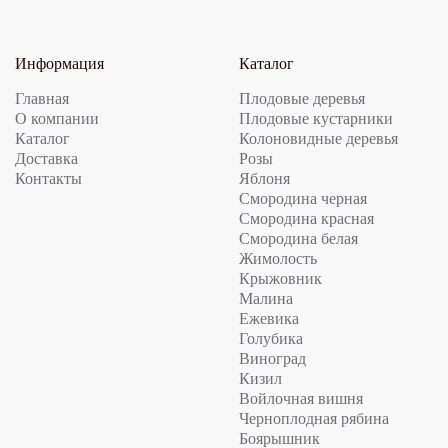
Информация
Каталог
Главная
Плодовые деревья
О компании
Плодовые кустарники
Каталог
Колоновидные деревья
Доставка
Розы
Контакты
Яблоня
Смородина черная
Смородина красная
Смородина белая
Жимолость
Крыжовник
Малина
Ежевика
Голубика
Виноград
Кизил
Войлочная вишня
Черноплодная рябина
Боярышник