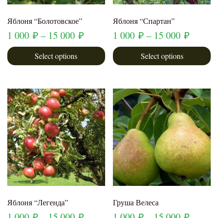
Яблоня “Болотовское”
Яблоня “Спартан”
1 000
₽
–
15 000
₽
1 000
₽
–
15 000
₽
Select options
Select options
Яблоня “Легенда”
Груша Велеса
1 000
₽
–
15 000
₽
1 000
₽
–
15 000
₽