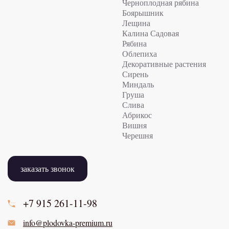
Черноплодная рябина
Боярышник
Лещина
Калина Садовая
Рябина
Облепиха
Декоративные растения
Сирень
Миндаль
Груша
Слива
Абрикос
Вишня
Черешня
заказать звонок
+7 915
261-11-98
info@plodovka-premium.ru