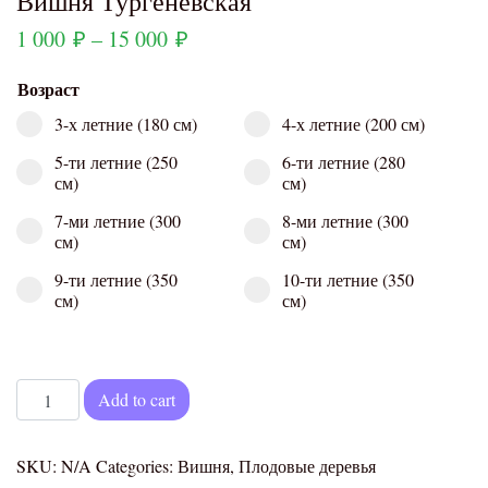
Вишня Тургеневская
1 000
₽
–
15 000
₽
Возраст
3-х летние (180 см)
4-х летние (200 см)
5-ти летние (250
6-ти летние (280
см)
см)
7-ми летние (300
8-ми летние (300
см)
см)
9-ти летние (350
10-ти летние (350
см)
см)
Вишня Тургеневская quantity
Add to cart
SKU:
N/A
Categories:
Вишня
,
Плодовые деревья