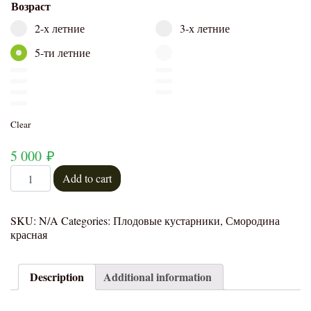
Возраст
2-х летние
3-х летние
5-ти летние
Clear
5 000
₽
Смородина красная Натали quantity
Add to cart
SKU:
N/A
Categories:
Плодовые кустарники
,
Смородина
красная
Description
Additional information