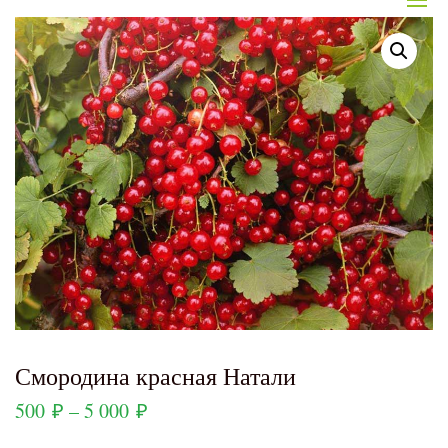
Смородина красная Натали
500
₽
–
5 000
₽