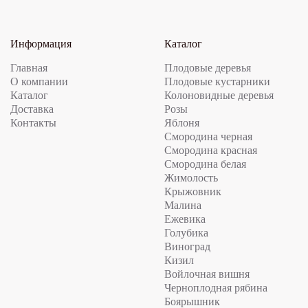
Информация
Каталог
Главная
Плодовые деревья
О компании
Плодовые кустарники
Каталог
Колоновидные деревья
Доставка
Розы
Контакты
Яблоня
Смородина черная
Смородина красная
Смородина белая
Жимолость
Крыжовник
Малина
Ежевика
Голубика
Виноград
Кизил
Войлочная вишня
Черноплодная рябина
Боярышник