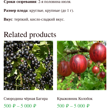
Сроки
созревания
: 2-я половина июля.
Размер плода
: круглые, крупные (до 1 г).
Вкус
: терпкий, кисло-сладкий вкус.
Related products
Смородина чёрная Багира
Крыжовник Колобок
500
₽
–
5 000
₽
500
₽
–
5 000
₽