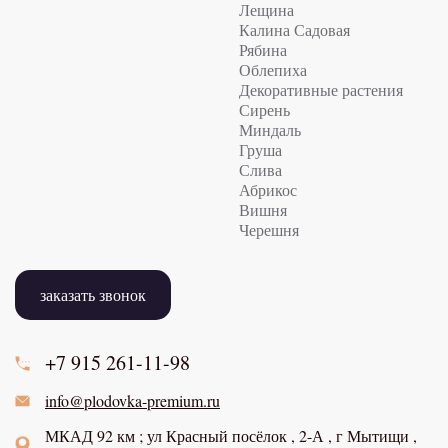
Лещина
Калина Садовая
Рябина
Облепиха
Декоративные растения
Сирень
Миндаль
Груша
Слива
Абрикос
Вишня
Черешня
заказать звонок
+7 915
261-11-98
info@plodovka-premium.ru
МКАД 92 км ; ул Красный посёлок , 2-А , г Мытищи ,