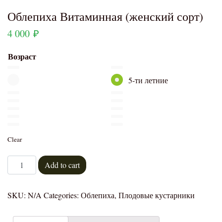
Облепиха Витаминная (женский сорт)
4 000
₽
Возраст
5-ти летние
Clear
Облепиха Витаминная (женский сорт) quantity
Add to cart
SKU:
N/A
Categories:
Облепиха
,
Плодовые кустарники