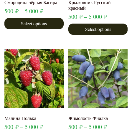
Смородина чёрная Багира
Крыжовник Русский
красный
500
₽
–
5 000
₽
500
₽
–
5 000
₽
Select options
Select options
Малина Полька
Жимолость Фиалка
500
₽
–
5 000
₽
500
₽
–
5 000
₽